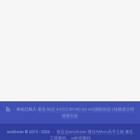
本站已加入
署名-知识 4.0 (CC BY-NC-SA 4.0)国际协议 | 转载请注明
链接出处
wistbean © 2015 - 2026
肯定会|wistbean
通往Python高手之路
搬瓦
工优惠码
、
vultr优惠码