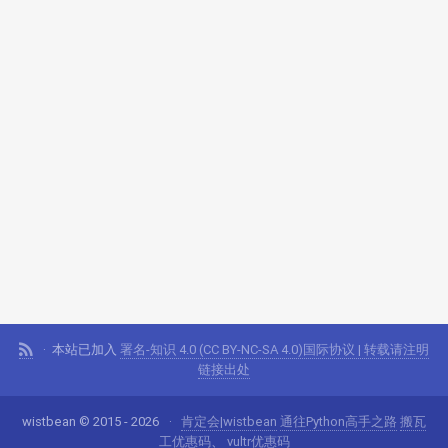
本站已加入
署名-知识 4.0 (CC BY-NC-SA 4.0)国际协议 | 转载请注明
链接出处
wistbean © 2015 - 2026
肯定会|wistbean
通往Python高手之路
搬瓦
工优惠码
、
vultr优惠码