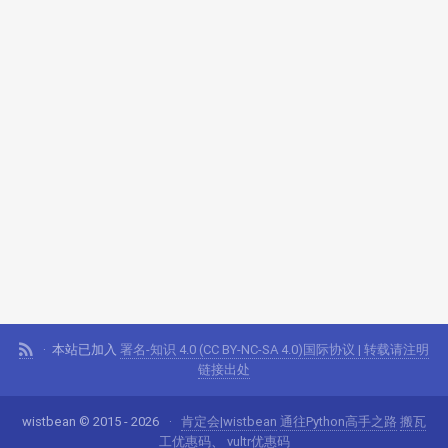
本站已加入
署名-知识 4.0 (CC BY-NC-SA 4.0)国际协议 | 转载请注明
链接出处
wistbean © 2015 - 2026
肯定会|wistbean
通往Python高手之路
搬瓦
工优惠码
、
vultr优惠码