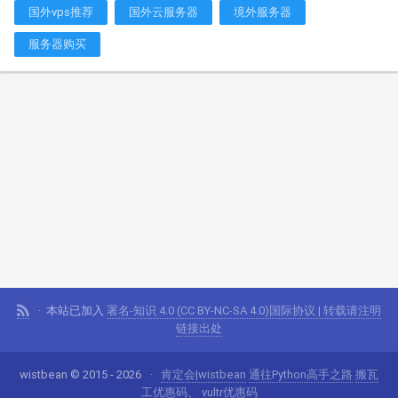
国外vps推荐
国外云服务器
境外服务器
服务器购买
本站已加入
署名-知识 4.0 (CC BY-NC-SA 4.0)国际协议 | 转载请注明
链接出处
wistbean © 2015 - 2026
肯定会|wistbean
通往Python高手之路
搬瓦
工优惠码
、
vultr优惠码