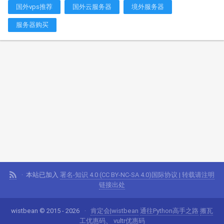
国外vps推荐
国外云服务器
境外服务器
服务器购买
本站已加入
署名-知识 4.0 (CC BY-NC-SA 4.0)国际协议 | 转载请注明
链接出处
wistbean © 2015 - 2026
肯定会|wistbean
通往Python高手之路
搬瓦
工优惠码
、
vultr优惠码