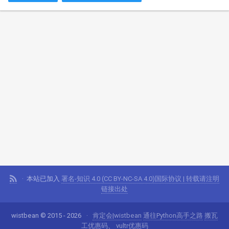
本站已加入
署名-知识 4.0 (CC BY-NC-SA 4.0)国际协议 | 转载请注明
链接出处
wistbean © 2015 - 2026
肯定会|wistbean
通往Python高手之路
搬瓦
工优惠码
、
vultr优惠码