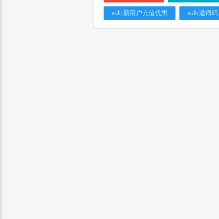
vultr新用户充值优惠
vultr邀请码