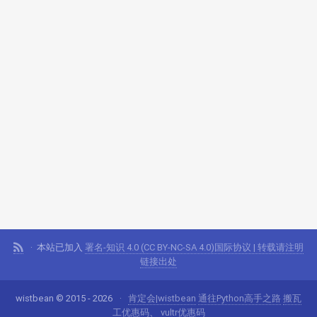
本站已加入
署名-知识 4.0 (CC BY-NC-SA 4.0)国际协议 | 转载请注明
链接出处
wistbean © 2015 - 2026
肯定会|wistbean
通往Python高手之路
搬瓦
工优惠码
、
vultr优惠码