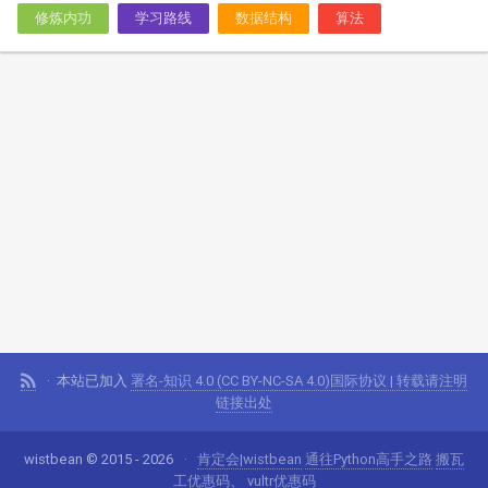
修炼内功
学习路线
数据结构
算法
本站已加入
署名-知识 4.0 (CC BY-NC-SA 4.0)国际协议 | 转载请注明
链接出处
wistbean © 2015 - 2026
肯定会|wistbean
通往Python高手之路
搬瓦
工优惠码
、
vultr优惠码