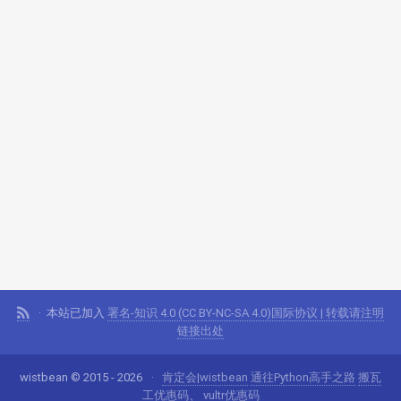
本站已加入
署名-知识 4.0 (CC BY-NC-SA 4.0)国际协议 | 转载请注明
链接出处
wistbean © 2015 - 2026
肯定会|wistbean
通往Python高手之路
搬瓦
工优惠码
、
vultr优惠码