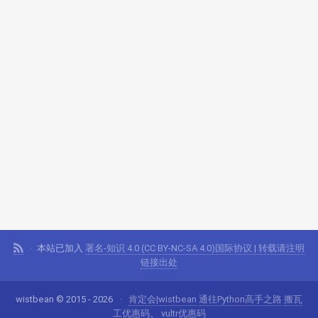
本站已加入
署名-知识 4.0 (CC BY-NC-SA 4.0)国际协议 | 转载请注明
链接出处
wistbean © 2015 - 2026
肯定会|wistbean
通往Python高手之路
搬瓦
工优惠码
、
vultr优惠码