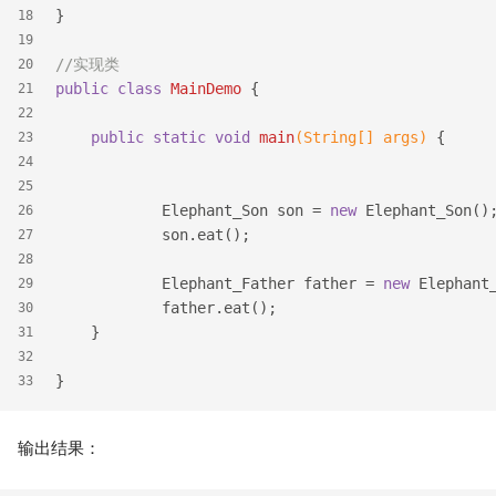
}
18
19
//实现类
20
public
class
MainDemo
{
21
22
public
static
void
main
(String[] args)
{
23
24
25
            Elephant_Son son = 
new
 Elephant_Son()
26
            son.eat();
27
28
            Elephant_Father father = 
new
 Elephant
29
            father.eat();
30
    }
31
32
}
33
输出结果：