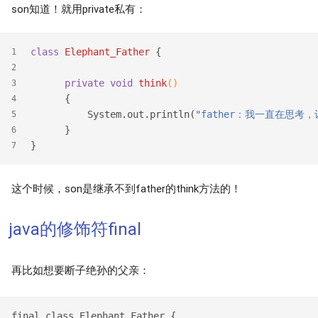
son知道！就用private私有：
class
Elephant_Father
{
1
2
private
void
think
()
3
{
4
          System.out.println(
"father：我一直在思考
5
      }
6
}
7
这个时候，son是继承不到father的think方法的！
java的修饰符final
再比如想要断子绝孙的父亲：
final class Elephant_Father {
