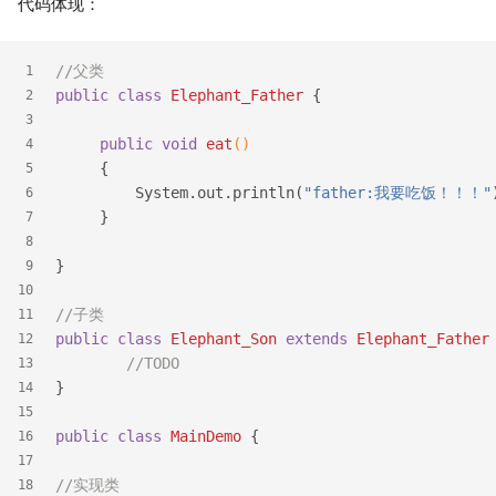
代码体现：
//父类
1
public
class
Elephant_Father
{
2
3
public
void
eat
()
4
{
5
         System.out.println(
"father:我要吃饭！！！"
6
     }
7
8
}
9
10
//子类
11
public
class
Elephant_Son
extends
Elephant_Father
12
//TODO	
13
}
14
15
public
class
MainDemo
{
16
17
//实现类
18