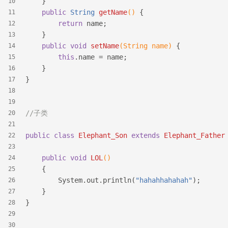
    }
10
public
 String 
getName
()
{
11
return
 name;
12
    }
13
public
void
setName
(String name)
{
14
this
.name = name;
15
    }
16
}
17
18
19
//子类
20
21
public
class
Elephant_Son
extends
Elephant_Father
22
23
public
void
LOL
()
24
{
25
        System.out.println(
"hahahhahahah"
);
26
    }   
27
}
28
29
30