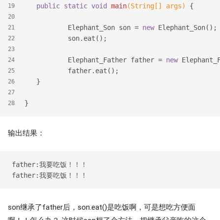
public
static
void
main
(String[] args)
{
19
20
           Elephant_Son son = 
new
 Elephant_Son();
21
           son.eat();
22
23
           Elephant_Father father = 
new
 Elephant_
24
           father.eat();
25
   }
26
27
}
28
输出结果：
 father:我要吃饭！！！

son继承了father后，son.eat()是吃饭啊，可是想吃方便面