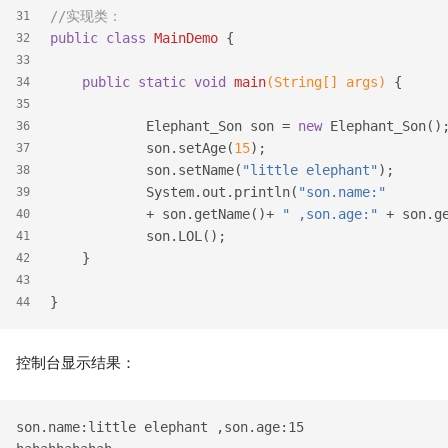
//实现类：
31
public
class
MainDemo
{
32
33
public
static
void
main
(String[] args)
{
34
35
            Elephant_Son son = 
new
 Elephant_Son()
36
            son.setAge(
15
);
37
            son.setName(
"little elephant"
);
38
            System.out.println(
"son.name:"
39
            + son.getName()+ 
" ,son.age:"
 + son.g
40
            son.LOL();  
41
    }
42
43
}
44
控制台显示结果：
son.name:little elephant ,son.age:15
