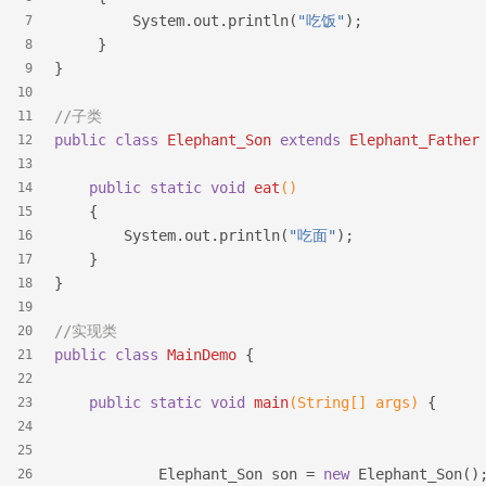
         System.out.println(
"吃饭"
);
7
     }
8
}
9
10
//子类
11
public
class
Elephant_Son
extends
Elephant_Father
12
13
public
static
void
eat
()
14
{
15
        System.out.println(
"吃面"
);
16
    }
17
}
18
19
//实现类
20
public
class
MainDemo
{
21
22
public
static
void
main
(String[] args)
{
23
24
25
            Elephant_Son son = 
new
 Elephant_Son()
26