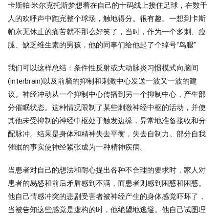
卡斯帕·米尔克托斯梦想着在自己的十码线上接住足球，在数千
人的欢呼声中跑完整个球场，触地得分。很有趣。一想到卡斯
帕永无休止的痛苦就不那么好笑了，当时，作为一个多刺、瘦
腿、缺乏维生素的男孩，他的同事们给他起了个绰号“鸟腿”
我们可以这样总结：条件性反射或大动脉炎习惯模式向脑间
(interbrain)以及前脑的抑制和刺激中心发送一波又一波的建
议。神经冲动从一个抑制中心传播到另一个抑制中心，产生部
分催眠状态。这种情况限制了某些刺激神经中枢的活动，并使
其他未受抑制的神经中枢处于触发边缘，异常地准备接收和分
配脉冲。结果是身体和精神失去平衡，失去自制力。部分自我
催眠的事实使神经紧张成为一种精神疾病。
当患者对自己的想法和耐心提出各种不合理的要求时，家人对
患者的易怒和前后矛盾感到不满，而患者则感到困惑和困惑。
他自己情感冲突的悲剧受害者被神经产生的身体感觉吓坏了，
当被告知这些感觉是虚构的时，他绝望地逃避。他自己试图理