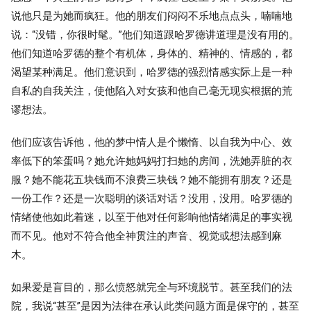
说他只是为她而疯狂。他的朋友们闷闷不乐地点点头，喃喃地
说：“没错，你很时髦。”他们知道跟哈罗德讲道理是没有用的。
他们知道哈罗德的整个有机体，身体的、精神的、情感的，都
渴望某种满足。他们意识到，哈罗德的强烈情感实际上是一种
自私的自我关注，使他陷入对女孩和他自己毫无现实根据的荒
谬想法。
他们应该告诉他，他的梦中情人是个懒惰、以自我为中心、效
率低下的笨蛋吗？她允许她妈妈打扫她的房间，洗她弄脏的衣
服？她不能花五块钱而不浪费三块钱？她不能拥有朋友？还是
一份工作？还是一次聪明的谈话对话？没用，没用。哈罗德的
情绪使他如此着迷，以至于他对任何影响他情绪满足的事实视
而不见。他对不符合他全神贯注的声音、视觉或想法感到麻
木。
如果爱是盲目的，那么愤怒就完全与环境脱节。甚至我们的法
院，我说“甚至”是因为法律在承认此类问题方面是保守的，甚至