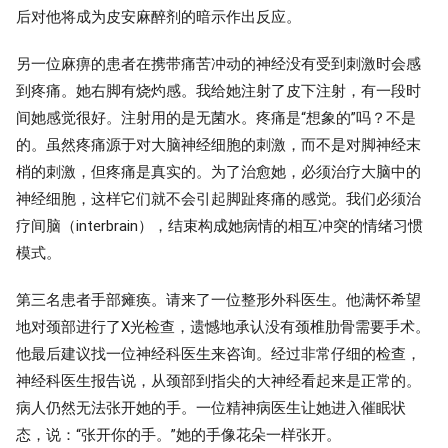
后对他将成为皮安麻醉剂的暗示作出反应。
另一位麻痹的患者在携带痛苦冲动的神经没有受到刺激时会感
到疼痛。她右脚有烧灼感。我给她注射了皮下注射，有一段时
间她感觉很好。注射用的是无菌水。疼痛是“想象的”吗？不是
的。虽然疼痛源于对大脑神经细胞的刺激，而不是对脚神经末
梢的刺激，但疼痛是真实的。为了治愈她，必须治疗大脑中的
神经细胞，这样它们就不会引起脚趾疼痛的感觉。我们必须治
疗间脑（interbrain），结束构成她病情的相互冲突的情绪习惯
模式。
第三名患者手部瘫痪。请来了一位整形外科医生。他满怀希望
地对颈部进行了X光检查，遗憾地承认没有颈椎肋骨需要手术。
他最后建议找一位神经科医生来咨询。经过非常仔细的检查，
神经科医生报告说，从颈部到指尖的大神经看起来是正常的。
病人仍然无法张开她的手。一位精神病医生让她进入催眠状
态，说：“张开你的手。”她的手像花朵一样张开。