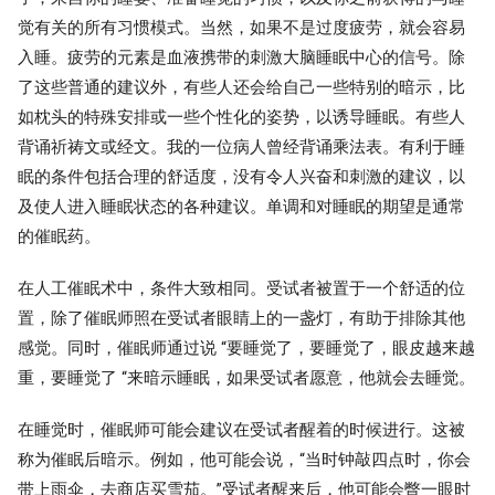
觉有关的所有习惯模式。当然，如果不是过度疲劳，就会容易
入睡。疲劳的元素是血液携带的刺激大脑睡眠中心的信号。除
了这些普通的建议外，有些人还会给自己一些特别的暗示，比
如枕头的特殊安排或一些个性化的姿势，以诱导睡眠。有些人
背诵祈祷文或经文。我的一位病人曾经背诵乘法表。有利于睡
眠的条件包括合理的舒适度，没有令人兴奋和刺激的建议，以
及使人进入睡眠状态的各种建议。单调和对睡眠的期望是通常
的催眠药。
在人工催眠术中，条件大致相同。受试者被置于一个舒适的位
置，除了催眠师照在受试者眼睛上的一盏灯，有助于排除其他
感觉。同时，催眠师通过说 “要睡觉了，要睡觉了，眼皮越来越
重，要睡觉了 “来暗示睡眠，如果受试者愿意，他就会去睡觉。
在睡觉时，催眠师可能会建议在受试者醒着的时候进行。这被
称为催眠后暗示。例如，他可能会说，“当时钟敲四点时，你会
带上雨伞，去商店买雪茄。”受试者醒来后，他可能会瞥一眼时