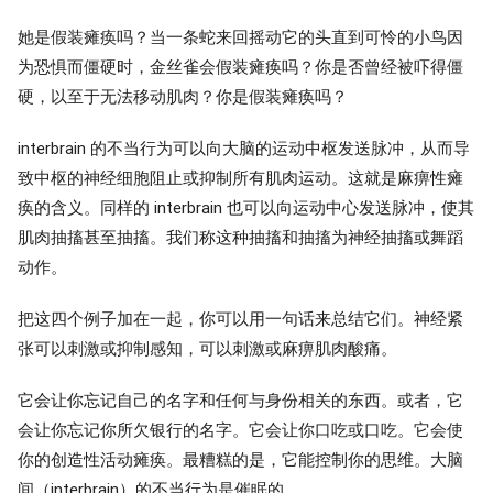
她是假装瘫痪吗？当一条蛇来回摇动它的头直到可怜的小鸟因
为恐惧而僵硬时，金丝雀会假装瘫痪吗？你是否曾经被吓得僵
硬，以至于无法移动肌肉？你是假装瘫痪吗？
interbrain 的不当行为可以向大脑的运动中枢发送脉冲，从而导
致中枢的神经细胞阻止或抑制所有肌肉运动。这就是麻痹性瘫
痪的含义。同样的 interbrain 也可以向运动中心发送脉冲，使其
肌肉抽搐甚至抽搐。我们称这种抽搐和抽搐为神经抽搐或舞蹈
动作。
把这四个例子加在一起，你可以用一句话来总结它们。神经紧
张可以刺激或抑制感知，可以刺激或麻痹肌肉酸痛。
它会让你忘记自己的名字和任何与身份相关的东西。或者，它
会让你忘记你所欠银行的名字。它会让你口吃或口吃。它会使
你的创造性活动瘫痪。最糟糕的是，它能控制你的思维。大脑
间（interbrain）的不当行为是催眠的。