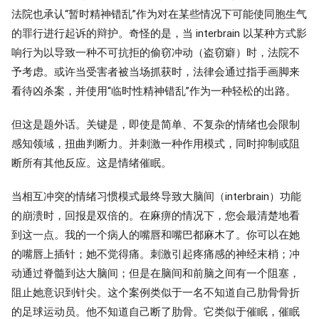
法院也承认“暂时精神错乱”作为对在某些情况下可能使同胞生气
的罪行进行起诉的辩护。奇怪的是，当 interbrain 以某种方式影
响行为以导致一种不可抗拒的偷窃冲动（盗窃癖）时，法院不
予考虑。或许当受害者被当场抓获时，法律会通过指手画脚来
看待凶杀案，并使用“临时性精神错乱”作为一种轻松的出路。
但这是题外话。关键是，即使是简单、不复杂的情绪也会限制
感知领域，扭曲判断力。并刺激一种作用模式，同时抑制或阻
断所有其他反应。这是情绪催眠。
当相互冲突的情绪习惯模式最终导致大脑间（interbrain）功能
的崩溃时，回报是双倍的。在麻痹的情况下，您会最清楚地看
到这一点。我的一个病人的嘴唇和嘴巴都麻木了。你可以在她
的嘴唇上插针；她不觉得痛。刺激引起疼痛感的神经末梢；冲
动通过脊髓到达大脑间；但是在脑间和前脑之间有一个阻塞，
阻止她意识到针尖。这个案例类似于一名不知道自己肋骨骨折
的足球运动员。他不知道自己断了肋骨。它类似于催眠，催眠