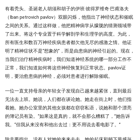
有着秃头、圣诞老人胡须和胡子的伊班·彼得罗维奇·巴甫洛夫
（Iban petrovich pavlov）双眼闪烁，他指出了神经状态和催眠
之间的关系。通过这样做，他把精神病学从朦胧的猜测领域带
了出来。将这个专业置于科学解剖学和生理学的高度。为此，
所有医生和数百万神经疾病患者都欠他无尽的感激之情。他证
明了精神症状不是“想象的”，而是由患病的神经引起的。现在，
当我们治疗精神疾病时，我们知道神经系统的哪一部分工作不
正常，我们知道如何将这些神经恢复到正常状态。pavlov证
明，要治愈患病的神经，必须对患者进行解除催眠。
一位一直支持母亲的年轻女子发现自己越来越紧张，直到最后
无法去上班。她说，人们都在谈论她。她走在街上时，他们指
着她。她办公室里的其他女孩都在窃窃私语，说她和那个漂亮
的簿记员有染。“如果这是真的，就不会那么糟糕了，”她告诉
我。“但我从来没有和他出去过：更不用说去看电影了。”
除非要指出，没有人对她的来来去去、她的起床和躺下最感兴