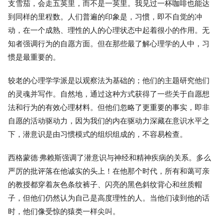
支雪茄，会走五英里，而不是一英里。我见过一杯咖啡也能达
到同样的里程数。人们普遍的印象是，习惯，即不自觉的冲
动，在一个成熟、理性的人的心理状态中起着很小的作用。无
知者强调行为的自愿方面。但在那些最了解心理学的人中，习
惯是最重要的。
较老的心理学学派是以观察法为基础的；他们的主题研究他们
的灵魂并写作。自然地，通过这种方式获得了一些关于自愿想
法和行为的有效心理材料。但他们忽略了更重要的事实，即非
自愿的活动驱动力，因为我们的内在驱动力深藏在意识水平之
下，潜意识是由习惯模式的组织组成的，不容易检查。
西格蒙德·弗赖斯强调了潜意识与神经和精神疾病的关系。多么
严厉的批评落在他诚实的头上！在他那个时代，所有和蔼可亲
的教授都穿着灰色条纹裤子、闪亮的黑色斜纹背心和丝质帽
子，但他们仍然认为自己是高度理性的人。当他们读到他的话
时，他们像受惊的猿类一样尖叫。