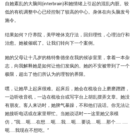
自她紊乱的大脑间(interbrain)和她情绪上引起的混乱内脏。较
低的有机调整中心已经控制了较高的中心。身体在向头脑发号
施令。
结果如何？疗养院，美甲唑休克疗法，回归理性，心理治疗和
治愈。她被催眠了。让我们转向下一个案例。
她的父母让十几岁的格特鲁德坐在我的候诊室里，拿着一本杂
志，向我解释她是如何让他们发疯的。她的不安被带到了一个
极限，超出了他们所认为的理智的界限。
嘿，让她早上起床很难。起床后，她会在梳妆台上磨磨蹭蹭，
一边听收音机，一边在梳妆台或写字台上胡乱摆弄文章。她没
有朋友。客人来访时，她脾气暴躁，不和他们说话。你无法让
她接听电话或在家里帮忙。当她说话时——这里她父亲模
仿，“我……呃……在想……呃……我……呃……要说……呃……那个…… ……
呃……我现在不想吃。”