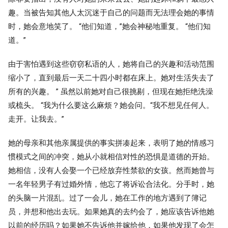
趣。当被告知其他人太沉迷于自己的问题而无法理会她的事情
时，她会意地笑了。 “他们知道，”她会神秘地重复。 “他们知
道。”
由于害怕遇到这些窃窃私语的人，她将自己的兴趣和活动范围
缩小了，直到最后一天二十四小时都在床上。她对生活失去了
所有的兴趣。 ” 虽然以前她对自己很挑剔，但现在她拒绝洗澡
或梳头。 “我为什么要这么麻烦？她会问。“我不想见任何人。
走开。让我去。”
她的母亲和其他亲属提供的事实拼凑起来，表明了她的情感习
惯模式之间的冲突，她从小就相信对性的恐惧是道德的开始。
她相信，没有人会娶一个已经放弃性禁欲的女孩。然而她曾与
一名年轻男子有过婚外情，他忘了将诉讼合法化。分手时，她
的头脑一片混乱。过了一会儿，她在工作的地方遇到了簿记
员，并想和他出去玩。如果她真的去约会了，她应该告诉他她
以前的经历吗？如果她不告诉他并嫁给他，如果他发现了会怎