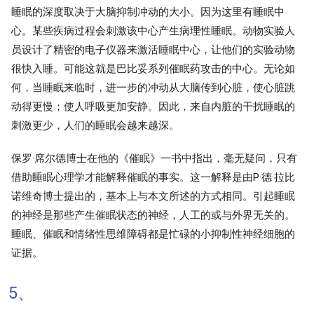
睡眠的深度取决于大脑抑制冲动的大小。因为这里有睡眠中
心。某些疾病过程会刺激该中心产生病理性睡眠。动物实验人
员设计了精密的电子仪器来激活睡眠中心，让他们的实验动物
很快入睡。可能这就是巴比妥系列催眠药攻击的中心。无论如
何，当睡眠来临时，进一步的冲动从大脑传到心脏，使心脏跳
动得更慢；使人呼吸更加安静。因此，来自内脏的干扰睡眠的
刺激更少，人们的睡眠会越来越深。
保罗·席尔德博士在他的《催眠》一书中指出，毫无疑问，只有
借助睡眠心理学才能解释催眠的事实。这一解释是由P·德·拉比
诺维奇博士提出的，基本上与本文所述的方式相同。引起睡眠
的神经是那些产生催眠状态的神经，人工的或与外界无关的。
睡眠、催眠和情绪性思维障碍都是忙碌的小抑制性神经细胞的
证据。
5、