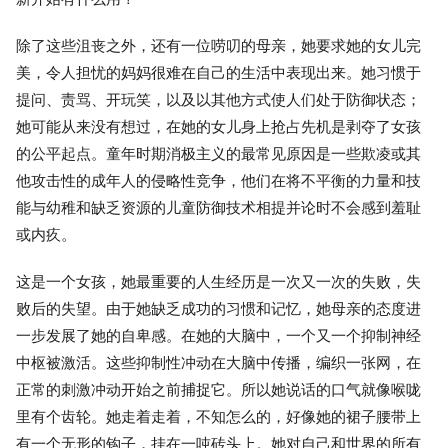
除了这些沮丧之外，还有一位唠叨的母亲，她要求她的女儿完
美，令人担忧的妈妈很难在自己的生活中表现出来。她习惯于
提问、责骂、开玩笑，以及以其他方式使人们处于防御状态；
她可能从来没有想过，在她的女儿身上抢占先机是剥夺了女孩
的公平起点。童年时期消极主义的最常见原因是一些欺凌或其
他攻击性的成年人的侵略性竞争，他们在将不平衡的力量和技
能与幼稚和缺乏资源的儿童防御技术相提并论时不会感到羞耻
或内疚。
这是一个女孩，她最重要的人生经历是一次又一次的失败，失
败后的失望。由于她缺乏成功的习惯和记忆，她母亲的态度进
一步发展了她的自卑感。在她的大脑中，一个又一个抑制神经
中枢被激活。这些抑制性冲动在大脑中传播，编织一张网，在
正常的刺激冲动开始之前捕捉它。所以她说话的口气就像喉咙
里有个齿轮。她走着走着，不知怎么的，好像她的裙子腰带上
有一个无形的钩子，挂在一吨砖头上。她对自己和世界的所有