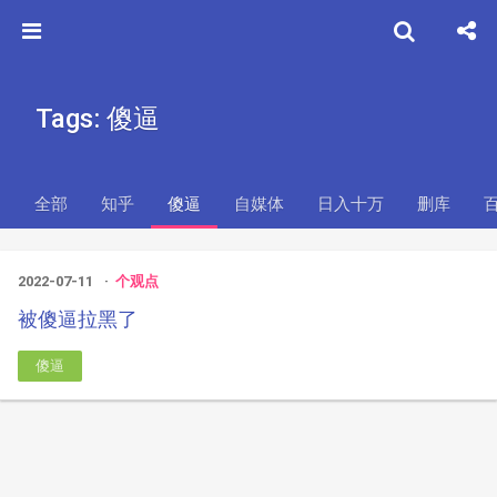
Tags: 傻逼
全部
知乎
傻逼
自媒体
日入十万
删库
2022-07-11
个观点
被傻逼拉黑了
傻逼