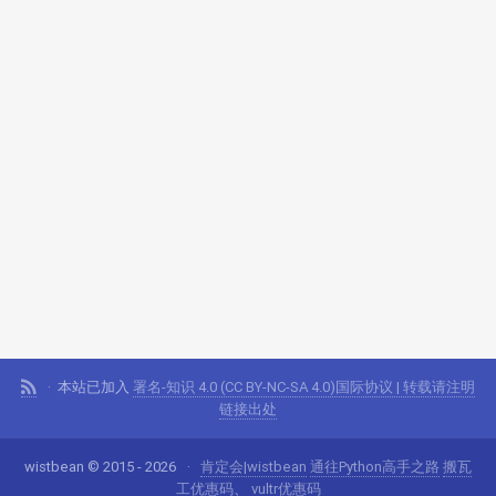
本站已加入
署名-知识 4.0 (CC BY-NC-SA 4.0)国际协议 | 转载请注明
链接出处
wistbean © 2015 - 2026
肯定会|wistbean
通往Python高手之路
搬瓦
工优惠码
、
vultr优惠码