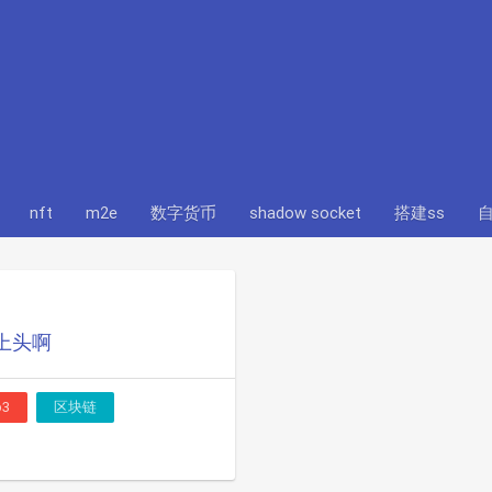
nft
m2e
数字货币
shadow socket
搭建ss
自
点上头啊
b3
区块链