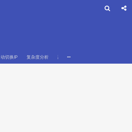
动切换IP
复杂度分析
舔狗
价值
个人
摆烂