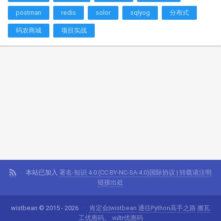
postman
redis
solor
sqlyog
分布式
码农商城
项目实战
本站已加入
署名-知识 4.0 (CC BY-NC-SA 4.0)国际协议 | 转载请注明
链接出处
wistbean © 2015 - 2026
肯定会|wistbean
通往Python高手之路
搬瓦
工优惠码
、
vultr优惠码