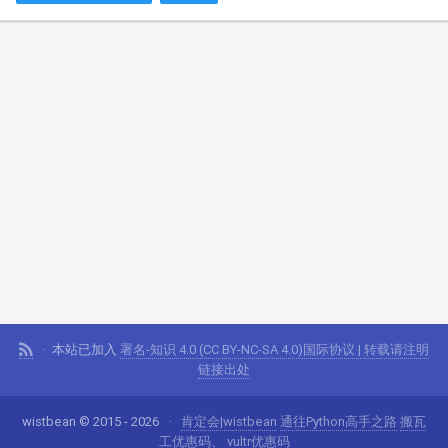
本站已加入
署名-知识 4.0 (CC BY-NC-SA 4.0)国际协议 | 转载请注明
链接出处
wistbean © 2015 - 2026
肯定会|wistbean
通往Python高手之路
搬瓦
工优惠码
、
vultr优惠码