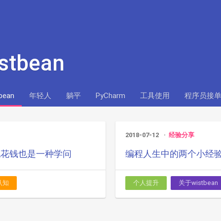
stbean
bean
年轻人
躺平
PyCharm
工具使用
程序员接
2018-07-12
经验分享
,花钱也是一种学问
编程人生中的两个小经
认知
个人提升
关于wistbean