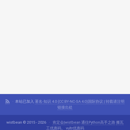
本站已加入
署名-知识 4.0 (CC BY-NC-SA 4.0)国际协议 | 转载请注明
链接出处
wistbean © 2015 - 2026
肯定会|wistbean
通往Python高手之路
搬瓦
工优惠码
、
vultr优惠码