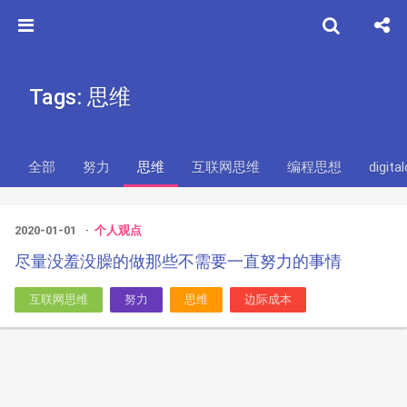
Tags: 思维
全部
努力
思维
互联网思维
编程思想
digita
2020-01-01
个人观点
尽量没羞没臊的做那些不需要一直努力的事情
互联网思维
努力
思维
边际成本