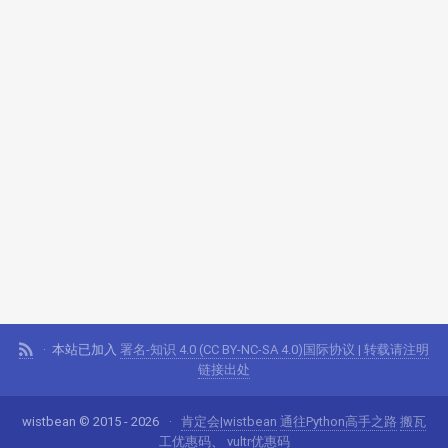
本站已加入
署名-知识 4.0 (CC BY-NC-SA 4.0)国际协议 | 转载请注明
链接出处
wistbean © 2015 - 2026
肯定会|wistbean
通往Python高手之路
搬瓦
工优惠码
、
vultr优惠码