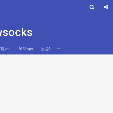
socks
建vpn
2023 vps
数据备份
搬瓦工tcp阻断
vultr和搬