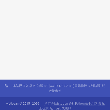
本站已加入
署名-知识 4.0 (CC BY-NC-SA 4.0)国际协议 | 转载请注明
链接出处
wistbean © 2015 - 2026
肯定会|wistbean
通往Python高手之路
搬瓦
工优惠码
、
vultr优惠码