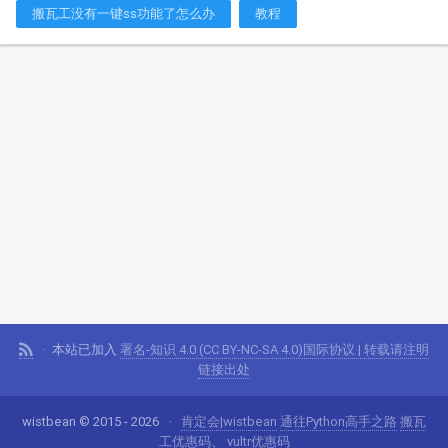
搬瓦工没有一键ss功能了怎么办
教程
本站已加入
署名-知识 4.0 (CC BY-NC-SA 4.0)国际协议 | 转载请注明
链接出处
wistbean © 2015 - 2026
肯定会|wistbean
通往Python高手之路
搬瓦
工优惠码
、
vultr优惠码