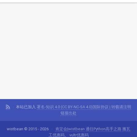
本站已加入
署名-知识 4.0 (CC BY-NC-SA 4.0)国际协议 | 转载请注明
链接出处
wistbean © 2015 - 2026
肯定会|wistbean
通往Python高手之路
搬瓦
工优惠码
、
vultr优惠码