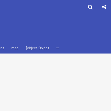
ent
mac
[object Object]
pip
pipenv
催婚
单身