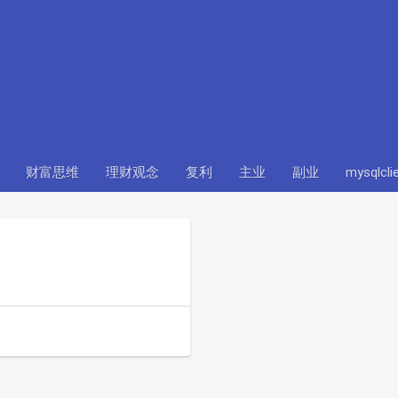
财富思维
理财观念
复利
主业
副业
mysqlcli