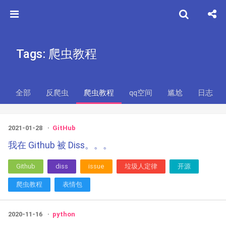
Tags: 爬虫教程
全部
反爬虫
爬虫教程
qq空间
尴尬
日志
2021-01-28
GitHub
我在 Github 被 Diss。。。
Github
diss
issue
垃圾人定律
开源
爬虫教程
表情包
2020-11-16
python