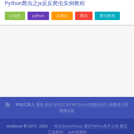
Python爬虫之js反反爬虫实例教程
js你想
python
反爬虫
爬虫
爬虫教程
本站已加入
署名-知识 4.0 (CC BY-NC-SA 4.0)国际协议 | 转载请注明
链接出处
wistbean © 2015 - 2026
肯定会|wistbean
通往Python高手之路
搬瓦
工优惠码
、
vultr优惠码