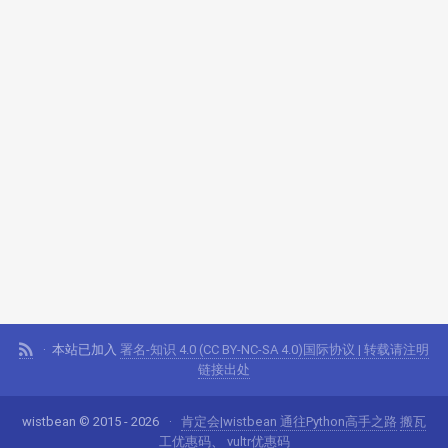
本站已加入
署名-知识 4.0 (CC BY-NC-SA 4.0)国际协议 | 转载请注明
链接出处
wistbean © 2015 - 2026
肯定会|wistbean
通往Python高手之路
搬瓦
工优惠码
、
vultr优惠码