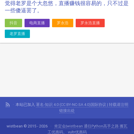
觉得老罗是个大忽悠，直播赚钱很容易的，只不过是
一些傻逼罢了。
抖音
电商直播
罗永浩
罗永浩直播
老罗直播
本站已加入
署名-知识 4.0 (CC BY-NC-SA 4.0)国际协议 | 转载请注明
链接出处
wistbean © 2015 - 2026
肯定会|wistbean
通往Python高手之路
搬瓦
工优惠码
、
vultr优惠码