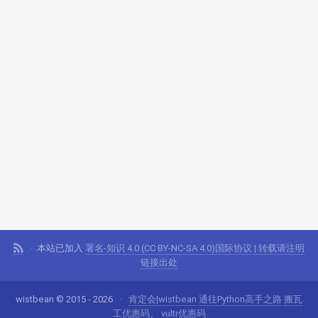
本站已加入
署名-知识 4.0 (CC BY-NC-SA 4.0)国际协议 | 转载请注明
链接出处
wistbean © 2015 - 2026
肯定会|wistbean
通往Python高手之路
搬瓦
工优惠码
、
vultr优惠码