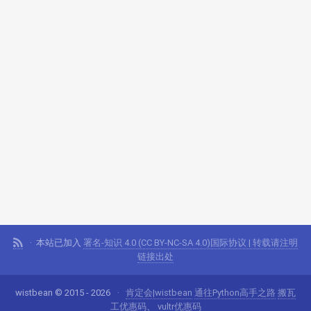
本站已加入
署名-知识 4.0 (CC BY-NC-SA 4.0)国际协议 | 转载请注明
链接出处
wistbean © 2015 - 2026
肯定会|wistbean
通往Python高手之路
搬瓦
工优惠码
、
vultr优惠码