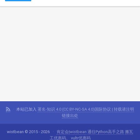
本站已加入
署名-知识 4.0 (CC BY-NC-SA 4.0)国际协议 | 转载请注明
链接出处
wistbean © 2015 - 2026
肯定会|wistbean
通往Python高手之路
搬瓦
工优惠码
、
vultr优惠码