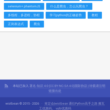
selenium+ phantomJS
什么是爬虫，怎么玩爬虫？
多线程，多进程，协程
学习python的正确姿势
教程
正则表达式
爬虫
本站已加入
署名-知识 4.0 (CC BY-NC-SA 4.0)国际协议 | 转载请注明
链接出处
wistbean © 2015 - 2026
肯定会|wistbean
通往Python高手之路
搬瓦
工优惠码
、
vultr优惠码