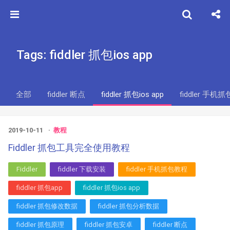
Tags: fiddler 抓包ios app
全部
fiddler 断点
fiddler 抓包ios app
fiddler 手机
2019-10-11
教程
Fiddler 抓包工具完全使用教程
Fiddler
fiddler 下载安装
fiddler 手机抓包教程
fiddler 抓包app
fiddler 抓包ios app
fiddler 抓包修改数据
fiddler 抓包分析数据
fiddler 抓包原理
fiddler 抓包安卓
fiddler 断点