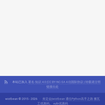
本站已加入
署名-知识 4.0 (CC BY-NC-SA 4.0)国际协议 | 转载请注明
链接出处
wistbean © 2015 - 2026
肯定会|wistbean
通往Python高手之路
搬瓦
工优惠码
、
vultr优惠码