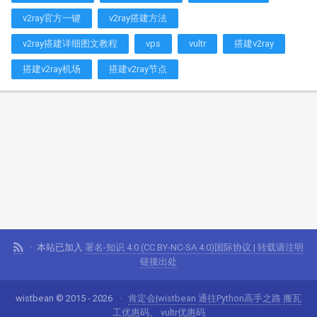
v2ray官方一键
v2ray搭建方法
v2ray搭建详细图文教程
vps
vultr
搭建v2ray
搭建v2ray机场
搭建v2ray节点
本站已加入
署名-知识 4.0 (CC BY-NC-SA 4.0)国际协议 | 转载请注明
链接出处
wistbean © 2015 - 2026
肯定会|wistbean
通往Python高手之路
搬瓦
工优惠码
、
vultr优惠码