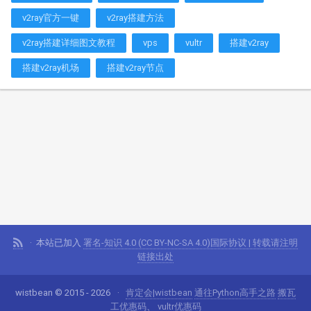
v2ray官方一键
v2ray搭建方法
v2ray搭建详细图文教程
vps
vultr
搭建v2ray
搭建v2ray机场
搭建v2ray节点
本站已加入
署名-知识 4.0 (CC BY-NC-SA 4.0)国际协议 | 转载请注明
链接出处
wistbean © 2015 - 2026
肯定会|wistbean
通往Python高手之路
搬瓦
工优惠码
、
vultr优惠码