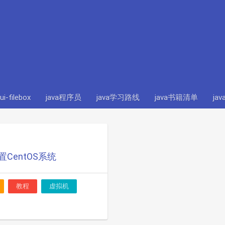
ui-filebox
java程序员
java学习路线
java书籍清单
ja
配置CentOS系统
教程
虚拟机