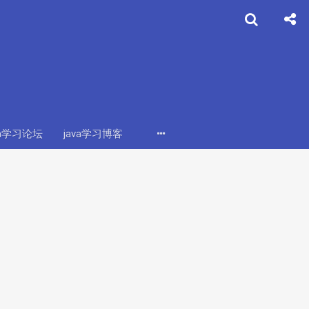
va学习论坛
java学习博客
java学习路径图
java web
Str