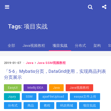
Tags: 项目实战
全部
Java视频教程
项目实战
分布式
架构
S
2019-01-07
Java
Java SSM视频教程
「5-6」Mybatis分页，DataGrid使用，实现商品列表
分页展示
EasyUI
Intellij IDEA
Java
Java视频教程
Jqury
SSM
ajaxFileUpload
easyui文件上传
分布式
商品
教程
码农商城
项目实战