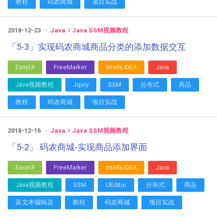
教程
码农商城
项目实战
2018-12-23
Java
Java SSM视频教程
「5-3」实现码农商城商品分类的添加数据交互
EasyUI
FreeMarker
Intellij IDEA
Java
Java视频教程
Jqury
SSM
分布式
商品
教程
码农商城
项目实战
2018-12-16
Java
Java SSM视频教程
「5-2」 码农商城-实现商品添加界面
EasyUI
FreeMarker
Intellij IDEA
Java
Java视频教程
SSM
UEditor
分布式
商品
富文本编辑器
教程
码农商城
项目实战