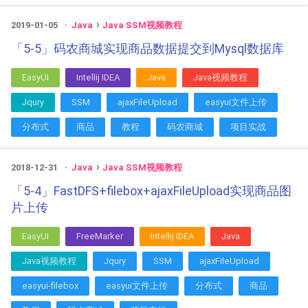
2019-01-05
Java
Java SSM视频教程
「5-5」码农商城实现商品数据提交到Mysql数据库
EasyUI
Intellij IDEA
Java
Java视频教程
Jqury
SSM
ajaxFileUpload
easyui文件上传
分布式
商品
教程
码农商城
项目实战
2018-12-31
Java
Java SSM视频教程
「5-4」FastDFS+filebox+ajaxFileUpload实现商品图
片上传
EasyUI
FreeMarker
Intellij IDEA
Java
Java视频教程
Jqury
SSM
ajaxFileUpload
easyui-filebox
easyui文件上传
分布式
商品