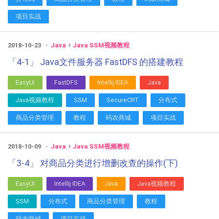
项目实战
2018-10-23
Java
Java SSM视频教程
「4-1」 Java文件服务器 FastDFS 的搭建教程
EasyUI
FastDFS
Intellij IDEA
Java
Java视频教程
SSM
SecureCRT
分布式
商品分类管理
教程
码农商城
项目实战
2018-10-09
Java
Java SSM视频教程
「3-4」 对商品分类进行增删改查的操作(下)
EasyUI
Intellij IDEA
Java
Java视频教程
SSM
分布式
商品分类管理
教程
码农商城
项目实战